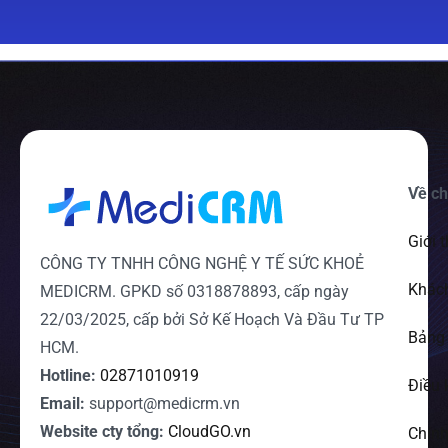
Về ch
Giới 
CÔNG TY TNHH CÔNG NGHỆ Y TẾ SỨC KHOẺ
Khác
MEDICRM. GPKD số 0318878893, cấp ngày
22/03/2025, cấp bởi Sở Kế Hoạch Và Đầu Tư TP
Bảng 
HCM.
Hotline:
02871010919
Điều 
Email:
support@medicrm.vn
Website cty tổng:
CloudGO.vn
Chính