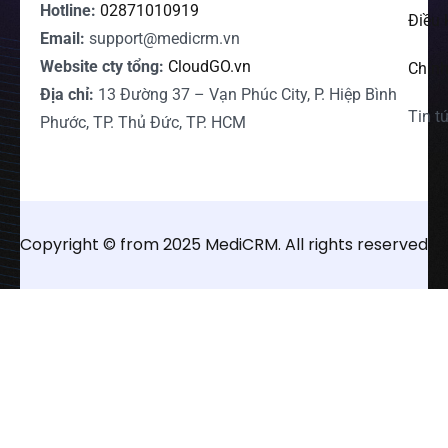
Hotline:
02871010919
Điều 
Email:
support@medicrm.vn
Website cty tổng:
CloudGO.vn
Chính
Địa chỉ:
13 Đường 37 – Vạn Phúc City, P. Hiệp Bình
Tin t
Phước, TP. Thủ Đức, TP. HCM
Copyright © from 2025 MediCRM. All rights reserved