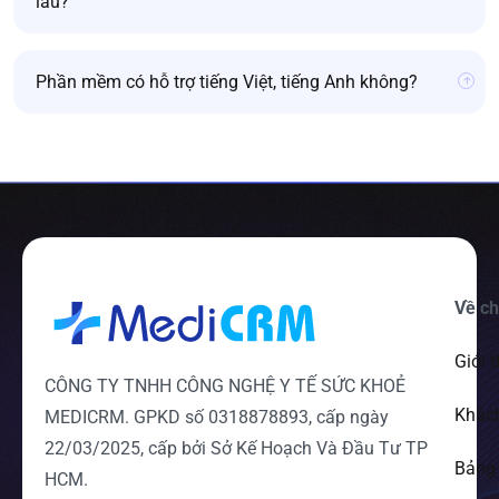
lâu?
Phần mềm có hỗ trợ tiếng Việt, tiếng Anh không?
Về ch
Giới 
CÔNG TY TNHH CÔNG NGHỆ Y TẾ SỨC KHOẺ
Khác
MEDICRM. GPKD số 0318878893, cấp ngày
22/03/2025, cấp bởi Sở Kế Hoạch Và Đầu Tư TP
Bảng 
HCM.