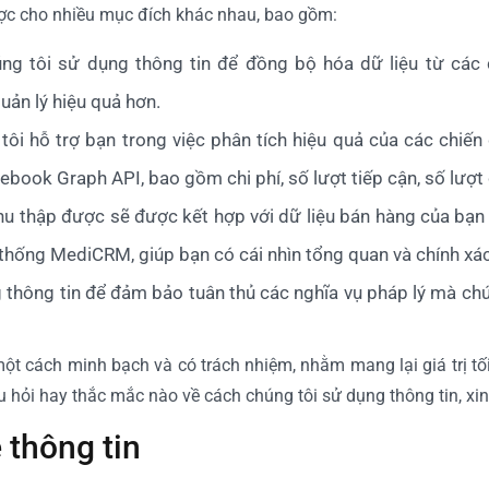
ược cho nhiều mục đích khác nhau, bao gồm:
úng tôi sử dụng thông tin để đồng bộ hóa dữ liệu từ các
ản lý hiệu quả hơn.
 tôi hỗ trợ bạn trong việc phân tích hiệu quả của các chiế
ook Graph API, bao gồm chi phí, số lượt tiếp cận, số lượt cl
hu thập được sẽ được kết hợp với dữ liệu bán hàng của bạn 
thống MediCRM, giúp bạn có cái nhìn tổng quan và chính xá
 thông tin để đảm bảo tuân thủ các nghĩa vụ pháp lý mà chún
ột cách minh bạch và có trách nhiệm, nhằm mang lại giá trị t
hỏi hay thắc mắc nào về cách chúng tôi sử dụng thông tin, xin v
 thông tin