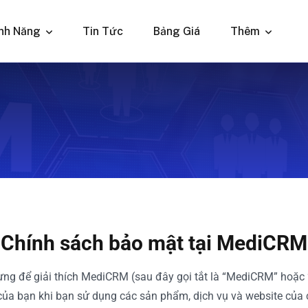
nh Năng
Tin Tức
Bảng Giá
Thêm
Chính sách bảo mật tại MediCRM
g để giải thích MediCRM (sau đây gọi tắt là “MediCRM” hoặc “Ch
ủa bạn khi bạn sử dụng các sản phẩm, dịch vụ và website của 