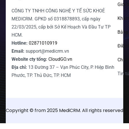
Giới 
CÔNG TY TNHH CÔNG NGHỆ Y TẾ SỨC KHOẺ
Khác
MEDICRM. GPKD số 0318878893, cấp ngày
22/03/2025, cấp bởi Sở Kế Hoạch Và Đầu Tư TP
Bảng 
HCM.
Hotline:
02871010919
Điều 
Email:
support@medicrm.vn
Website cty tổng:
CloudGO.vn
Chính
Địa chỉ:
13 Đường 37 – Vạn Phúc City, P. Hiệp Bình
Tin t
Phước, TP. Thủ Đức, TP. HCM
Copyright © from 2025 MediCRM. All rights reserved