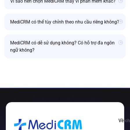
Vì sao nên chọn MediCRM thay vì phần mềm khác?
MediCRM có thể tùy chỉnh theo nhu cầu riêng không?
MediCRM có dễ sử dụng không? Có hỗ trợ đa ngôn
ngữ không?
Về ch