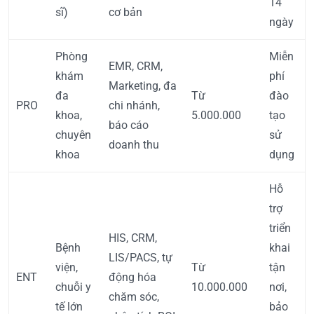
14
sĩ)
cơ bản
ngày
Phòng
Miễn
EMR, CRM,
khám
phí
Marketing, đa
đa
Từ
đào
PRO
chi nhánh,
khoa,
5.000.000
tạo
báo cáo
chuyên
sử
doanh thu
khoa
dụng
Hỗ
trợ
triển
HIS, CRM,
Bệnh
khai
LIS/PACS, tự
viện,
Từ
tận
ENT
động hóa
chuỗi y
10.000.000
nơi,
chăm sóc,
tế lớn
bảo