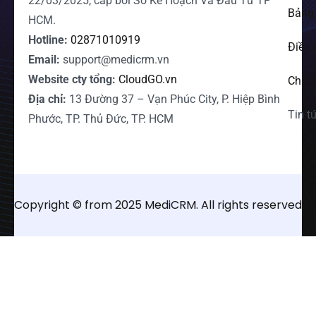
22/03/2025, cấp bởi Sở Kế Hoạch Và Đầu Tư TP
Bảng 
HCM.
Hotline:
02871010919
Điều 
Email:
support@medicrm.vn
Website cty tổng:
CloudGO.vn
Chính
Địa chỉ:
13 Đường 37 – Vạn Phúc City, P. Hiệp Bình
Tin t
Phước, TP. Thủ Đức, TP. HCM
Copyright © from 2025 MediCRM. All rights reserved