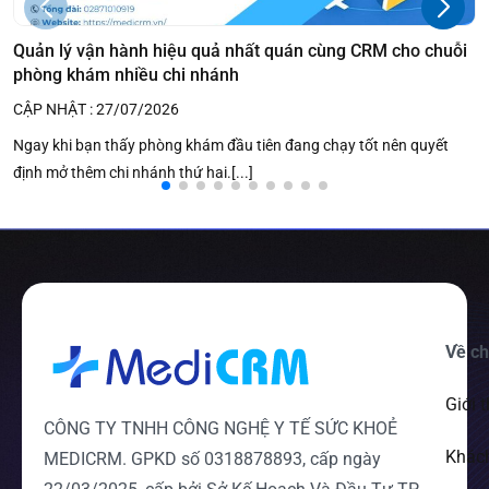
Quản lý vận hành hiệu quả nhất quán cùng CRM cho chuỗi
phòng khám nhiều chi nhánh
CẬP NHẬT : 27/07/2026
Ngay khi bạn thấy phòng khám đầu tiên đang chạy tốt nên quyết
định mở thêm chi nhánh thứ hai.[...]
Về ch
Giới 
CÔNG TY TNHH CÔNG NGHỆ Y TẾ SỨC KHOẺ
Khác
MEDICRM. GPKD số 0318878893, cấp ngày