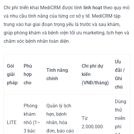
Chi phí triển khai MediCRM được tính
linh hoạt
theo quy mô
và nhu cầu tính năng của từng cơ sở y tế. MediCRM tập
trung vào hai giai đoạn trọng yếu là trước và sau khám,
giúp phòng khám và bệnh viện tối ưu marketing, lịch hẹn và
chăm sóc bệnh nhân toàn diện.
Ưu
Gói
Phù
Chi phí dự
Tính năng
đãi /
giải
hợp
kiến
chính
Ghi
pháp
cho
(VNĐ/tháng)
chú
Dùng
Phòng
Quản lý lịch
thử
khám
hẹn, bệnh
Từ
miễn
LITE
nhỏ (1–
nhân, hóa
2.000.000
phí
3 bác
đơn, báo cáo