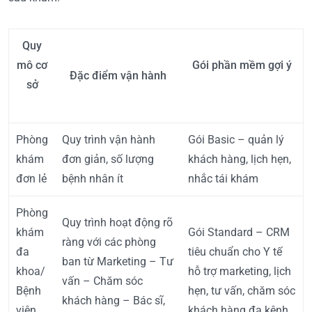
Quy
mô cơ
Gói phần mềm gợi ý
Đặc điểm vận hành
sở
Phòng
Quy trình vận hành
Gói Basic – quản lý
khám
đơn giản, số lượng
khách hàng, lịch hẹn,
đơn lẻ
bệnh nhân ít
nhắc tái khám
Phòng
Quy trình hoạt động rõ
khám
Gói Standard – CRM
ràng với các phòng
đa
tiêu chuẩn cho Y tế
ban từ Marketing – Tư
khoa/
hỗ trợ marketing, lịch
vấn – Chăm sóc
Bệnh
hẹn, tư vấn, chăm sóc
khách hàng – Bác sĩ,
viện
khách hàng đa kênh