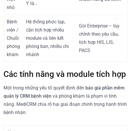
Y tá…
nhỏ
Bệnh
Hệ thống phức tạp,
Gói Enterprise – tùy
viện /
cần tích hợp nhiều
chỉnh theo yêu cầu,
Chuỗi
module và liên kết
tích hợp HIS, LIS,
phòng
phòng ban, nhiều chi
PACS
khám
nhánh
Các tính năng và module tích hợp
Một trong những yếu tố quyết định đến
báo giá phần mềm
quản lý CRM bệnh viện
và phòng khám là phạm vi tính
năng. MediCRM chia rõ hai giai đoạn chính trong hành trình
bệnh nhân: